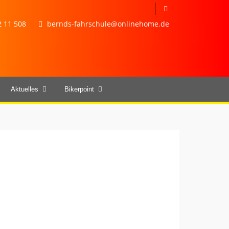
 11 508
bernds-fahrschule@onlinehome.de
Aktuelles
Bikerpoint