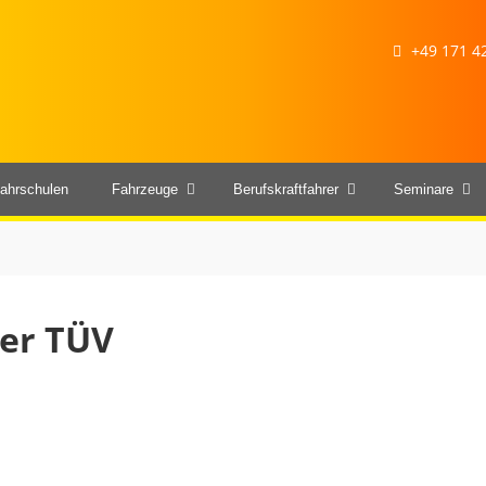
+49 171 42
ahrschulen
Fahrzeuge
Berufskraftfahrer
Seminare
der TÜV