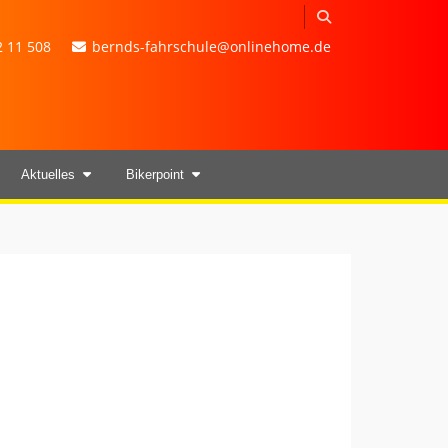
 11 508
bernds-fahrschule@onlinehome.de
Aktuelles
Bikerpoint