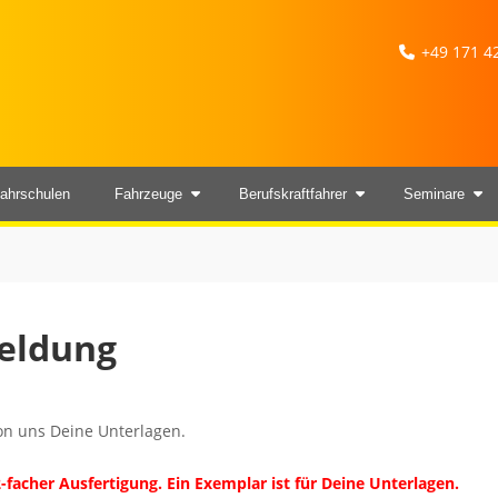
+49 171 42
ahrschulen
Fahrzeuge
Berufskraftfahrer
Seminare
meldung
on uns Deine Unterlagen.
-facher Ausfertigung. Ein Exemplar ist für Deine Unterlagen.