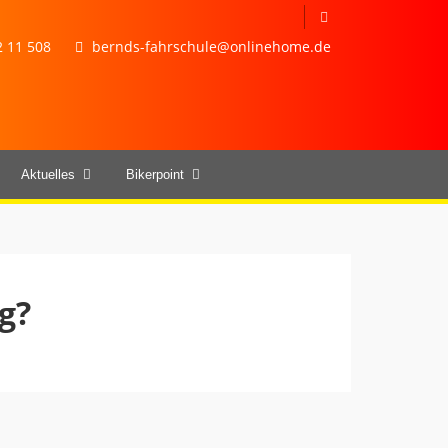
 11 508
bernds-fahrschule@onlinehome.de
Aktuelles
Bikerpoint
g?