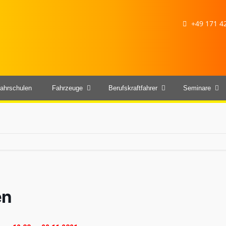
+49 171 42
ahrschulen
Fahrzeuge
Berufskraftfahrer
Seminare
en