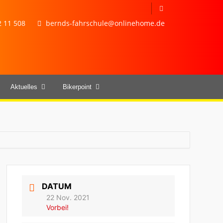
 11 508
bernds-fahrschule@onlinehome.de
Aktuelles
Bikerpoint
DATUM
22 Nov. 2021
Vorbei!