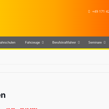
+49 171 42
ahrschulen
Fahrzeuge
Berufskraftfahrer
Seminare
en