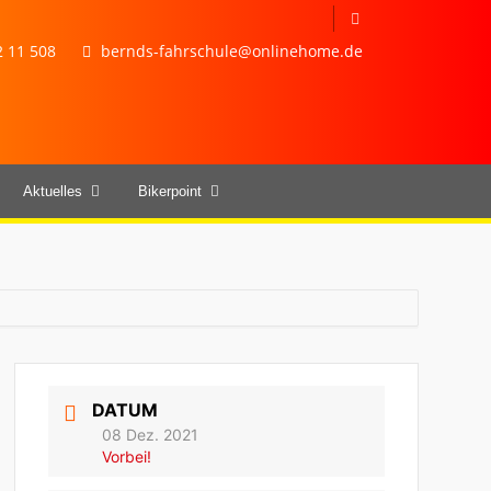
 11 508
bernds-fahrschule@onlinehome.de
Aktuelles
Bikerpoint
DATUM
08 Dez. 2021
Vorbei!