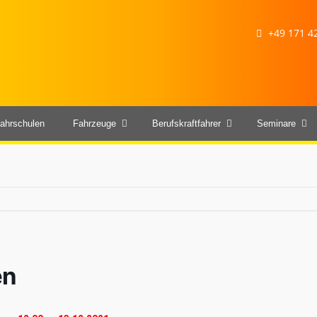
+49 171 42
ahrschulen
Fahrzeuge
Berufskraftfahrer
Seminare
en