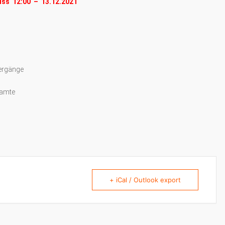
uss 12:00 – 13.12.2021
ergänge
eamte
+ iCal / Outlook export