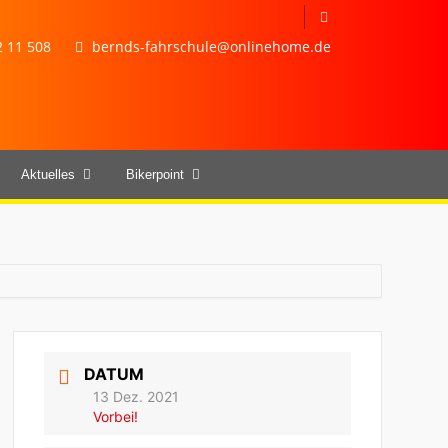
 11 508
bernds-fahrschule@onlinehome.de
Aktuelles
Bikerpoint
DATUM
13 Dez. 2021
Vorbei!