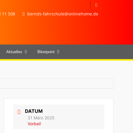
 11 508
bernds-fahrschule@onlinehome.de
Aktuelles
Bikerpoint
DATUM
31 März 2025
Vorbei!