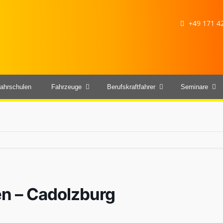
+49 171 42
ahrschulen
Fahrzeuge
Berufskraftfahrer
Seminare
sen – Cadolzburg