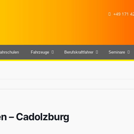
+49 171 42
ahrschulen
Fahrzeuge
Berufskraftfahrer
Seminare
sen – Cadolzburg