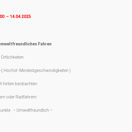
00 – 14.04.2025
umweltfreundliches Fahren
Örtlichkeiten
 -( Höchst -Mindestgeschwindigkeiten.)
ch hinten beobachten
ern oder Radfahrern
 Punkte – Umweltfreundlich –