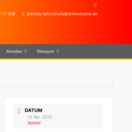
 11 508
bernds-fahrschule@onlinehome.de
Aktuelles
Bikerpoint
DATUM
14 Apr. 2025
Vorbei!