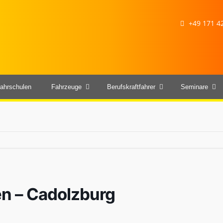
+49 171 42
ahrschulen
Fahrzeuge
Berufskraftfahrer
Seminare
sen – Cadolzburg