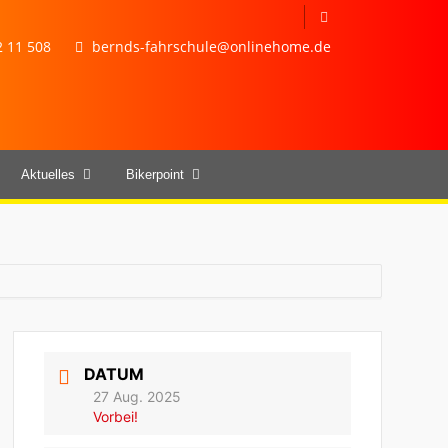
 11 508
bernds-fahrschule@onlinehome.de
Aktuelles
Bikerpoint
DATUM
27 Aug. 2025
Vorbei!