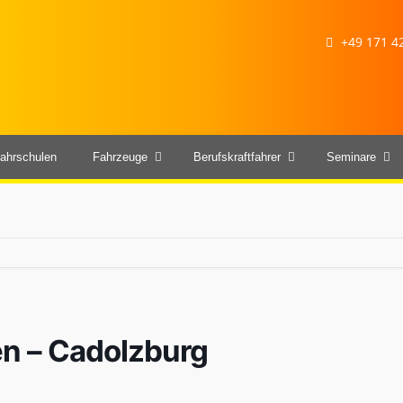
+49 171 42
ahrschulen
Fahrzeuge
Berufskraftfahrer
Seminare
sen – Cadolzburg