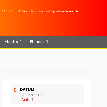
 11 508
bernds-fahrschule@onlinehome.de
Aktuelles
Bikerpoint
DATUM
30 März 2023
Vorbei!