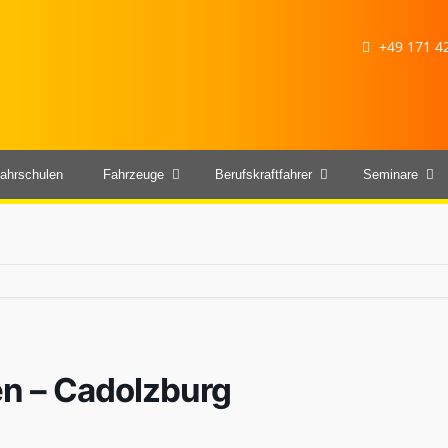
+49 171 42
ahrschulen
Fahrzeuge
Berufskraftfahrer
Seminare
sen – Cadolzburg