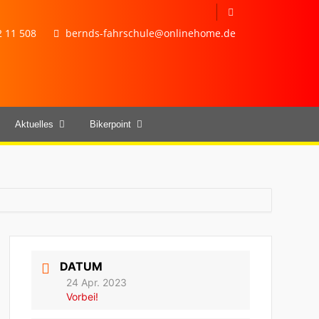
 11 508
bernds-fahrschule@onlinehome.de
Aktuelles
Bikerpoint
DATUM
24 Apr. 2023
Vorbei!