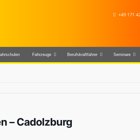
+49 171 42
ahrschulen
Fahrzeuge
Berufskraftfahrer
Seminare
sen – Cadolzburg