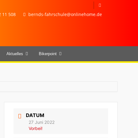
 11 508
bernds-fahrschule@onlinehome.de
Aktuelles
Bikerpoint
DATUM
27 Juni 2022
Vorbei!