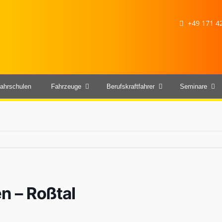
+49 171 42
ahrschulen
Fahrzeuge
Berufskraftfahrer
Seminare
en – Roßtal