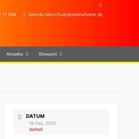
 11 508
bernds-fahrschule@onlinehome.de
Aktuelles
Bikerpoint
DATUM
18 Dez. 2025
Vorbei!