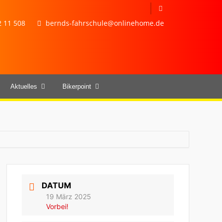
 11 508
bernds-fahrschule@onlinehome.de
Aktuelles
Bikerpoint
DATUM
19 März 2025
Vorbei!