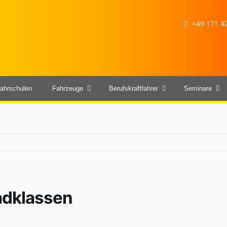
+49 171 42
ahrschulen
Fahrzeuge
Berufskraftfahrer
Seminare
radklassen