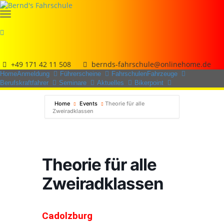
+49 171 42 11 508
bernds-fahrschule@onlinehome.de
Home
Anmeldung
Führerscheine
Fahrschulen
Fahrzeuge
Berufskraftfahrer
Seminare
Aktuelles
Bikerpoint
Home
Events
Theorie für alle
Zweiradklassen
Theorie für alle
Zweiradklassen
Cadolzburg