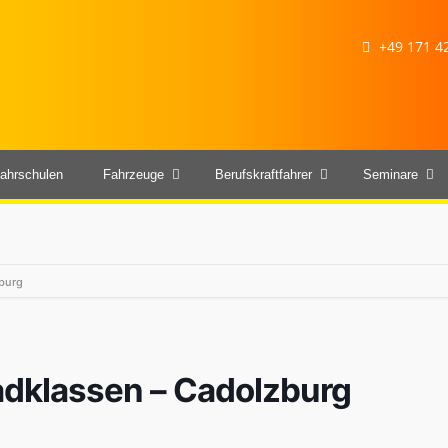
+49 171 42
ahrschulen
Fahrzeuge
Berufskraftfahrer
Seminare
zburg
radklassen – Cadolzburg