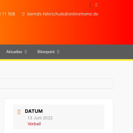
 11 508
bernds-fahrschule@onlinehome.de
Aktuelles
Bikerpoint
DATUM
13 Juni 2022
Vorbei!