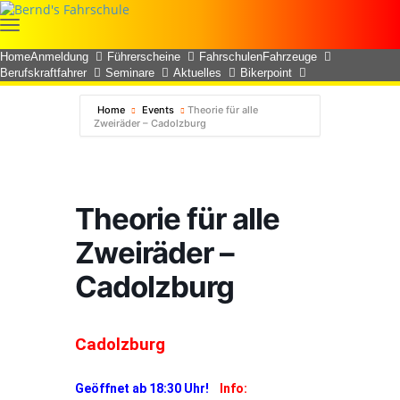
Home
Anmeldung
Führerscheine
Fahrschulen
Fahrzeuge
Berufskraftfahrer
Seminare
Aktuelles
Bikerpoint
Home
Events
Theorie für alle
Zweiräder – Cadolzburg
Theorie für alle
Zweiräder –
Cadolzburg
Cadolzburg
Geöffnet ab 18:30 Uhr!
Info: