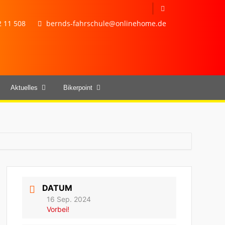
 11 508
bernds-fahrschule@onlinehome.de
Aktuelles
Bikerpoint
DATUM
16 Sep. 2024
Vorbei!