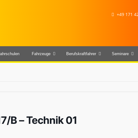
+49 171 42
ahrschulen
Fahrzeuge
Berufskraftfahrer
Seminare
17/B – Technik 01