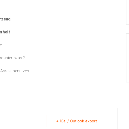
hrzeug
rheit
e
passiert was ?
Assist benutzen
+ iCal / Outlook export