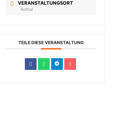
VERANSTALTUNGSORT
Roßtal
TEILE DIESE VERANSTALTUNG
+49 171 42 11 508
bernds-fahrschule@onlinehome.de