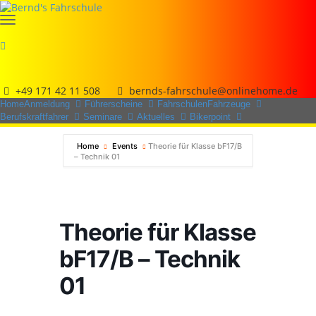
+49 171 42 11 508
bernds-fahrschule@onlinehome.de
Home
Anmeldung
Führerscheine
Fahrschulen
Fahrzeuge
Berufskraftfahrer
Seminare
Aktuelles
Bikerpoint
Home
Events
Theorie für Klasse bF17/B
– Technik 01
Theorie für Klasse
bF17/B – Technik
01