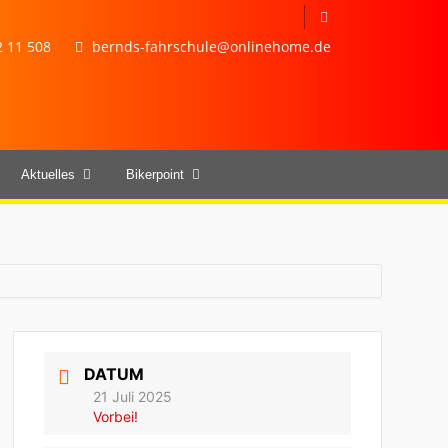
 11 508
bernds-fahrschule@onlinehome.de
Aktuelles
Bikerpoint
DATUM
21 Juli 2025
Vorbei!