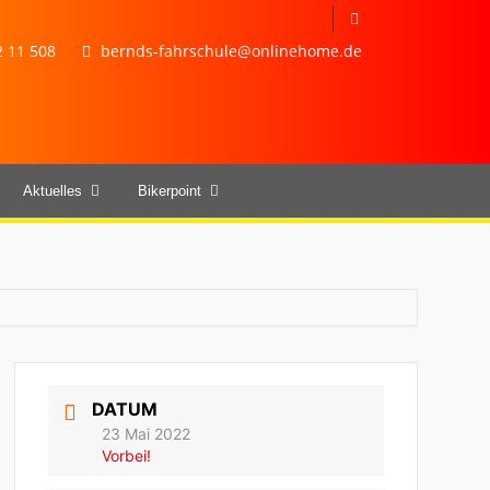
 11 508
bernds-fahrschule@onlinehome.de
Aktuelles
Bikerpoint
DATUM
23 Mai 2022
Vorbei!