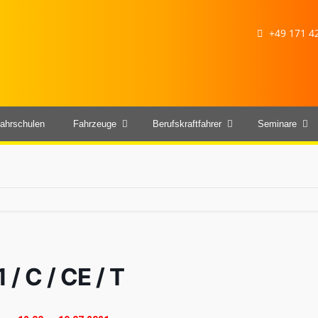
+49 171 42
ahrschulen
Fahrzeuge
Berufskraftfahrer
Seminare
/ C / CE / T