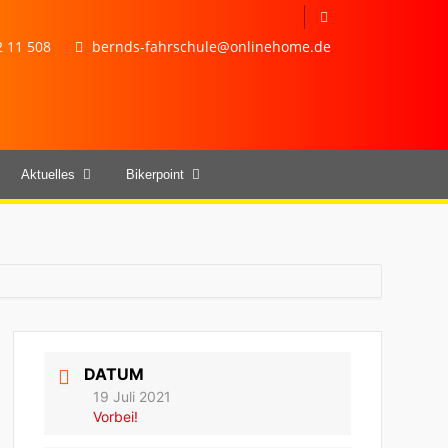
 11 508
bernds-fahrschule@onlinehome.de
Aktuelles
Bikerpoint
DATUM
19 Juli 2021
Vorbei!