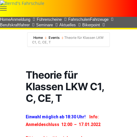
Home
Anmeldung
Führerscheine
Fahrschulen
Fahrzeuge
Berufskraftfahrer
Seminare
Aktuelles
Bikerpoint
Home
Events
Theorie für Klassen LKW
C1, C, CE, T
Theorie für
Klassen LKW C1,
C, CE, T
Einwahl möglich ab 18:30 Uhr!
Info:
Anmeldeschluss 12:00 – 17.01.2022