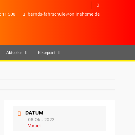
 11 508
bernds-fahrschule@onlinehome.de
Aktuelles
Bikerpoint
DATUM
06 Okt. 2022
Vorbei!