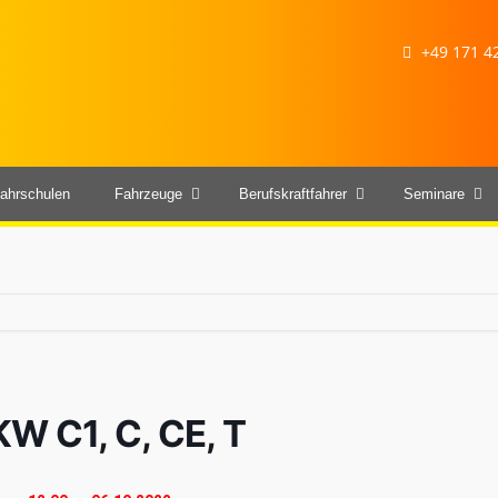
+49 171 42
ahrschulen
Fahrzeuge
Berufskraftfahrer
Seminare
KW C1, C, CE, T