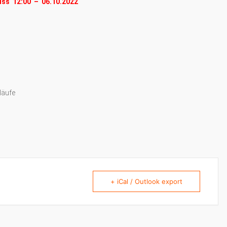
uss 12:00 – 06.10.2022
läufe
+ iCal / Outlook export