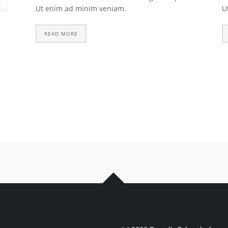
Ut enim ad minim veniam.
U
READ MORE
.