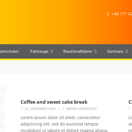
+49 171 42
ahrschulen
Fahrzeuge
Berufskraftfahrer
Seminare
Coffee and sweet cake break
C
16. DEZEMBER 2014
/
BERND SAUERTEIG
Lorem ipsum dolor sit amet, consectetur
L
adipisicing elit, sed do eiusmod tempor
a
incididunt ut labore et dolore magna aliqua.
i