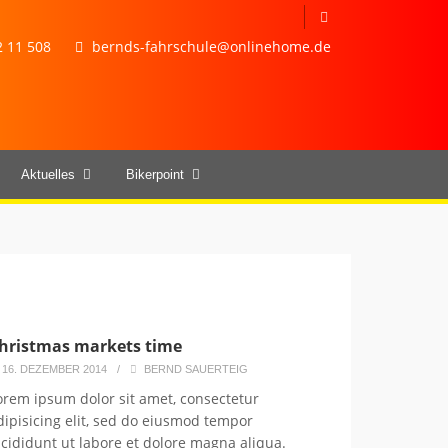
 11 508
bernds-fahrschule@onlinehome.de
Aktuelles
Bikerpoint
hristmas markets time
16. DEZEMBER 2014
/
BERND SAUERTEIG
orem ipsum dolor sit amet, consectetur
dipisicing elit, sed do eiusmod tempor
ncididunt ut labore et dolore magna aliqua.