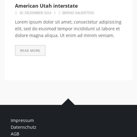
American Utah interstate
16. DEZEMBER 2014
/
BERND SAUERTEIG
Lorem ipsum dolor sit amet, consectetur adipisicing
elit, sed do eiusmod tempor incididunt ut labore et
dolore magna aliqua. Ut enim ad minim veniam.
READ MORE
Impressum
Datenschutz
AGB