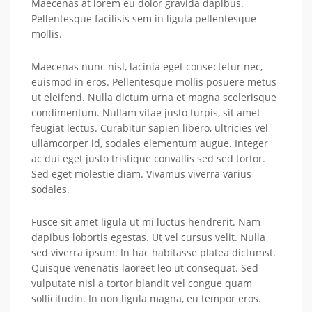
Maecenas at lorem eu dolor gravida dapibus.
Pellentesque facilisis sem in ligula pellentesque
mollis.
Maecenas nunc nisl, lacinia eget consectetur nec,
euismod in eros. Pellentesque mollis posuere metus
ut eleifend. Nulla dictum urna et magna scelerisque
condimentum. Nullam vitae justo turpis, sit amet
feugiat lectus. Curabitur sapien libero, ultricies vel
ullamcorper id, sodales elementum augue. Integer
ac dui eget justo tristique convallis sed sed tortor.
Sed eget molestie diam. Vivamus viverra varius
sodales.
Fusce sit amet ligula ut mi luctus hendrerit. Nam
dapibus lobortis egestas. Ut vel cursus velit. Nulla
sed viverra ipsum. In hac habitasse platea dictumst.
Quisque venenatis laoreet leo ut consequat. Sed
vulputate nisl a tortor blandit vel congue quam
sollicitudin. In non ligula magna, eu tempor eros.