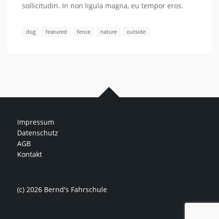
sollicitudin. In non ligula magna, eu tempor eros.
dog
featured
fence
nature
outside
Impressum
Datenschutz
AGB
Kontakt
(c) 2026 Bernd's Fahrschule