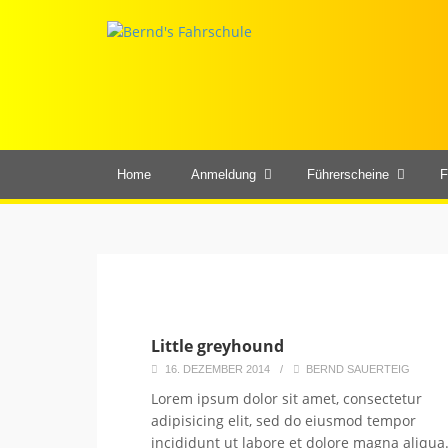
Home
Anmeldung
Führerscheine
F
Little greyhound
16. DEZEMBER 2014
/
BERND SAUERTEIG
Lorem ipsum dolor sit amet, consectetur
adipisicing elit, sed do eiusmod tempor
incididunt ut labore et dolore magna aliqua