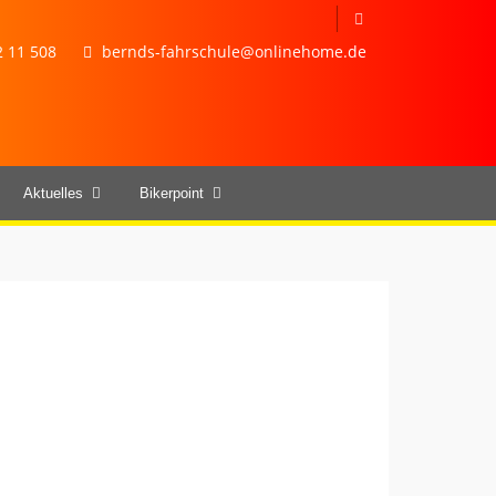
 11 508
bernds-fahrschule@onlinehome.de
Aktuelles
Bikerpoint