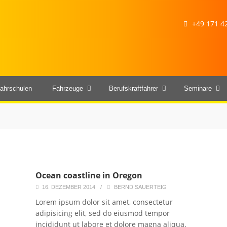
+49 171 42
ahrschulen
Fahrzeuge
Berufskraftfahrer
Seminare
Ocean coastline in Oregon
16. DEZEMBER 2014
/
BERND SAUERTEIG
Lorem ipsum dolor sit amet, consectetur
adipisicing elit, sed do eiusmod tempor
.
incididunt ut labore et dolore magna aliqua.