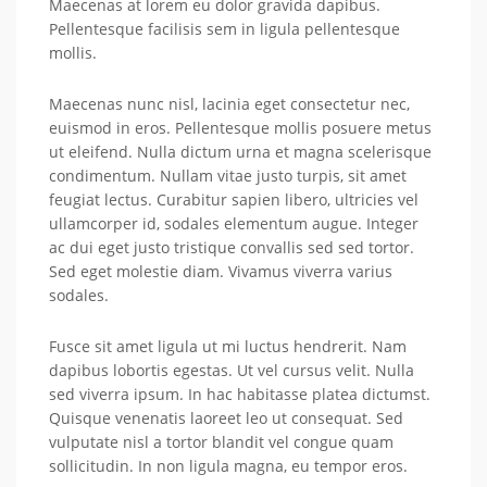
Maecenas at lorem eu dolor gravida dapibus.
Pellentesque facilisis sem in ligula pellentesque
mollis.
Maecenas nunc nisl, lacinia eget consectetur nec,
euismod in eros. Pellentesque mollis posuere metus
ut eleifend. Nulla dictum urna et magna scelerisque
condimentum. Nullam vitae justo turpis, sit amet
feugiat lectus. Curabitur sapien libero, ultricies vel
ullamcorper id, sodales elementum augue. Integer
ac dui eget justo tristique convallis sed sed tortor.
Sed eget molestie diam. Vivamus viverra varius
sodales.
Fusce sit amet ligula ut mi luctus hendrerit. Nam
dapibus lobortis egestas. Ut vel cursus velit. Nulla
sed viverra ipsum. In hac habitasse platea dictumst.
Quisque venenatis laoreet leo ut consequat. Sed
vulputate nisl a tortor blandit vel congue quam
sollicitudin. In non ligula magna, eu tempor eros.